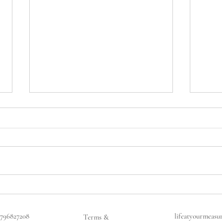
Η Παγίδα των
Η Πα
Χριστουγέννων (Μέρος 1/2)
Χρισ
5796827208
lifeatyourmeasu
Terms &