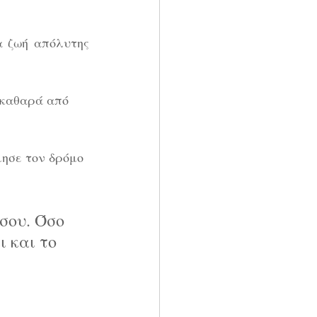
 ζωή απόλυτης 
 καθαρά από 
μησε τον δρόμο 
σου. Όσο 
 και το 