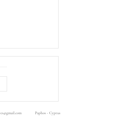
γίδα των
τουγέννων (Μέρος 2/2)
res@gmail.com
Paphos - Cyprus