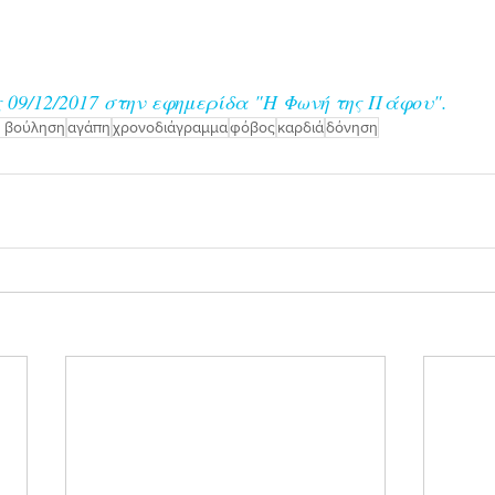
ς 09/12/2017 στην εφημερίδα "Η Φωνή της Πάφου".
 βούληση
αγάπη
χρονοδιάγραμμα
φόβος
καρδιά
δόνηση