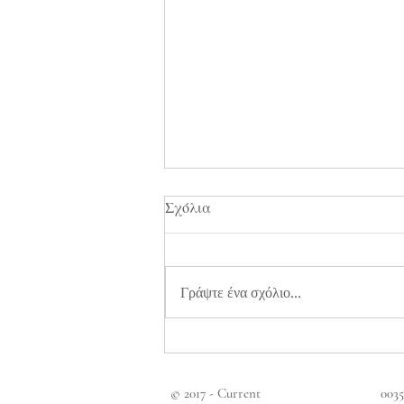
Σχόλια
Γράψτε ένα σχόλιο...
ΓΡΙΠΗ - Απάντηση σε
ομαδικό αρνητισμό και
πεποιθήσεις, φόβος και πίστη
© 2017 - Current
003