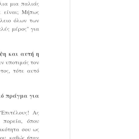
ια μια παλιάς 
 είναι; Μήπως 
λειο όλων των 
λές μέρος" για 
ψη και αυτή η 
ν υποτιμάς τον 
ος, τότε αυτό 
κό πράγμα για 
Επιτέλους! Ας 
πορεία, όπου 
κότητα σου ως 
ου, καθώς ήταν 