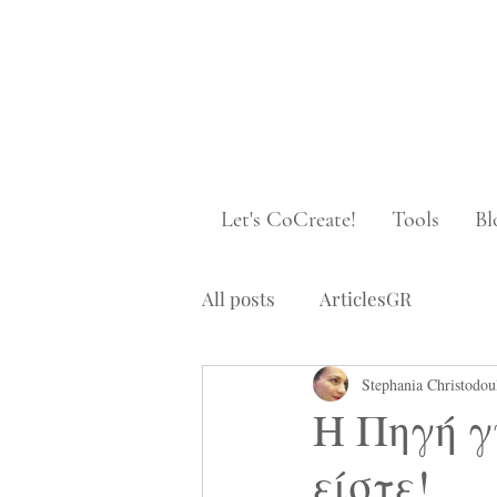
Let's CoCreate!
Tools
Bl
All posts
ArticlesGR
Stephania Christodou
Η Πηγή γ
είστε!