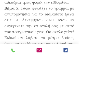
ασκούμαι τρεις φορές την εβδομάδα.
Βήμα 5:
 Τώρα φυλάξτε το γράμμα, με 
ανυπομονησία να το διαβάσετε ξανά 
στις 31 Δεκεμβρίου 2020, όπου θα 
συγκρίνετε την επιστολή σας με αυτό 
που πραγματικά έγινε. Θα εκπλαγείτε! 
Ειδικά αν λάβετε τα μέτρα δράσης 
όπως τα γράψατε στο ημερολόγιό σας 
κατά τη διάρκεια του έτους.
Απελευθερώστε οτιδήποτε 
αχρείαστο. Κάντε χώρο για την 
αποκατάσταση της ανεξαρτησίας 
σας. 
Είμαστε ελεύθεροι άνθρωποι 
συνδεδεμένοι ανά πάσα στιγμή με 
την παγκόσμια συχνότητα Αγάπης 
και Φωτός. Να το θυμάστε αυτό και 